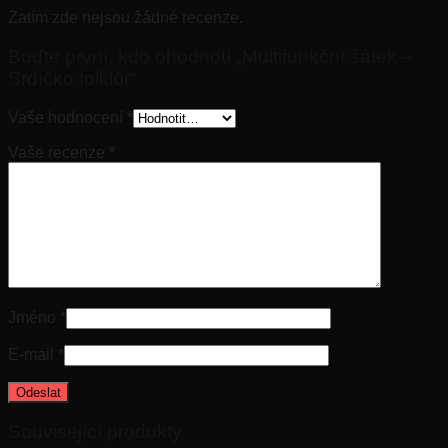
Zatím zde nejsou žádné recenze.
Buďte první, kdo ohodnotí „Multifunkční šátek –
Srdíčko folklór“
Vaše hodnocení
*
Vaše recenze
*
Jméno
*
E-mail
*
Související produkty