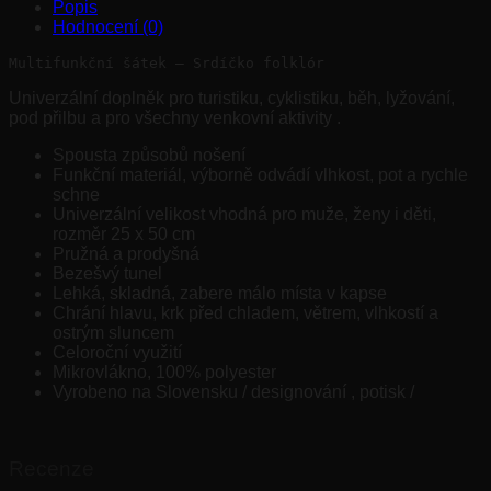
Popis
Hodnocení (0)
Univerzální doplněk pro turistiku, cyklistiku, běh, lyžování,
pod přilbu a pro všechny venkovní aktivity .
Spousta způsobů nošení
Funkční materiál, výborně odvádí vlhkost, pot a rychle
schne
Univerzální velikost vhodná pro muže, ženy i děti,
rozměr 25 x 50 cm
Pružná a prodyšná
Bezešvý tunel
Lehká, skladná, zabere málo místa v kapse
Chrání hlavu, krk před chladem, větrem, vlhkostí a
ostrým sluncem
Celoroční využití
Mikrovlákno, 100% polyester
Vyrobeno na Slovensku / designování , potisk /
Recenze