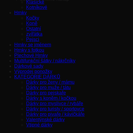
Klasické
Kotníkové
Hrnky
Kočky
Koně
Ostatní
zvířátka
Pejsci
Hrnky se jménem
Hrnky s fotkou
Plechové Hrnky
Multifunkční šátky / nákrčníky
Dárkové sady
Výprodej ponožky
KATEGORIE DÁRKŮ
Dárky pro ženy / mámu
Dárky pro muže / tátu
Dárky pro pejskaře
Dárky s koněm / kočkou
Dárky pro myslivce / rybáře
Dárky pro turisty / sportovce
Dárky pro pivaře / kávičkáře
Valentýnské dárky
Vtipné dárky