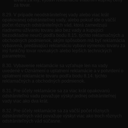
za tovar.
8.29. V prípade neodstrániteľnej vady alebo viac krát
opakovanej odstrániteľnej vady, alebo pokiaľ ide o väčší
počet rôznych odstrániteľných vád, ktorá zamedzujú
riadnemu užívaniu tovaru ako bez vady a kupujúci
bezodkladne neurčí podľa bodu 8.15. týchto reklamačných a
obchodných podmienok, akým spôsobom má byť reklamácia
vybavená, predávajúci reklamáciu vybaví výmenou tovaru za
iný funkčný tovar rovnakých alebo lepších technických
parametrov.
8.30. Vybavenie reklamácie sa vzťahuje len na vady
uvedené v Oznámení o uplatnení reklamácie a v potvrdení o
uplatnení reklamácie tovaru podľa bodu 8.14. týchto
reklamačných a obchodných podmienok.
8.31. Pre účely reklamácie sa za viac krát opakovanú
odstrániteľnú vadu považuje výskyt jednej odstrániteľnej
vady viac ako dva krát.
8.32. Pre účely reklamácie sa za väčší počet rôznych
odstrániteľných vád považuje výskyt viac ako troch rôznych
odstrániteľných vád súčasne.