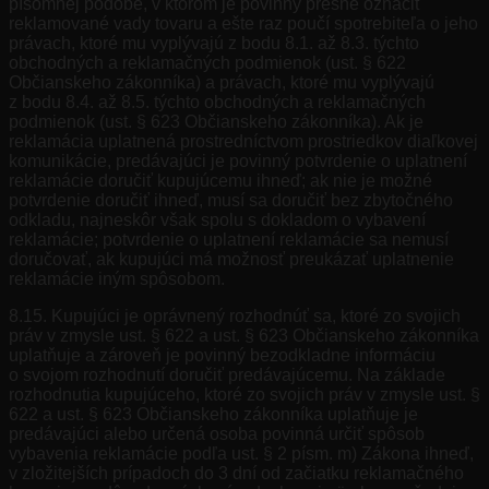
písomnej podobe, v ktorom je povinný presne označiť
reklamované vady tovaru a ešte raz poučí spotrebiteľa o jeho
právach, ktoré mu vyplývajú z bodu 8.1. až 8.3. týchto
obchodných a reklamačných podmienok (ust. § 622
Občianskeho zákonníka) a právach, ktoré mu vyplývajú
z bodu 8.4. až 8.5. týchto obchodných a reklamačných
podmienok (ust. § 623 Občianskeho zákonníka). Ak je
reklamácia uplatnená prostredníctvom prostriedkov diaľkovej
komunikácie, predávajúci je povinný potvrdenie o uplatnení
reklamácie doručiť kupujúcemu ihneď; ak nie je možné
potvrdenie doručiť ihneď, musí sa doručiť bez zbytočného
odkladu, najneskôr však spolu s dokladom o vybavení
reklamácie; potvrdenie o uplatnení reklamácie sa nemusí
doručovať, ak kupujúci má možnosť preukázať uplatnenie
reklamácie iným spôsobom.
8.15. Kupujúci je oprávnený rozhodnúť sa, ktoré zo svojich
práv v zmysle ust. § 622 a ust. § 623 Občianskeho zákonníka
uplatňuje a zároveň je povinný bezodkladne informáciu
o svojom rozhodnutí doručiť predávajúcemu. Na základe
rozhodnutia kupujúceho, ktoré zo svojich práv v zmysle ust. §
622 a ust. § 623 Občianskeho zákonníka uplatňuje je
predávajúci alebo určená osoba povinná určiť spôsob
vybavenia reklamácie podľa ust. § 2 písm. m) Zákona ihneď,
v zložitejších prípadoch do 3 dní od začiatku reklamačného