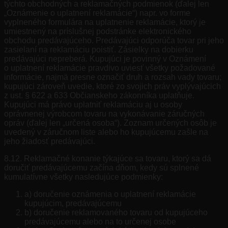
týchto obchodných a reklamačných podmienok (ďalej len
„Oznámenie o uplatnení reklamácie“) napr. vo forme
vyplneného formulára na uplatnenie reklamácie, ktorý je
umiestnený na príslušnej podstránke elektronického
obchodu predávajúceho. Predávajúci odporúča tovar pri jeho
zasielaní na reklamáciu poistiť. Zásielky na dobierku
predávajúci nepreberá. Kupujúci je povinný v Oznámení
o uplatnení reklamácie pravdivo uviesť všetky požadované
informácie, najmä presne označiť druh a rozsah vady tovaru;
kupujúci zároveň uvedie, ktoré zo svojich práv vyplývajúcich
z ust. § 622 a 633 Občianskeho zákonníka uplatňuje.
Kupujúci má právo uplatniť reklamáciu aj u osoby
oprávnenej výrobcom tovaru na vykonávanie záručných
opráv (ďalej len „určená osoba“). Zoznam určených osôb je
uvedený v záručnom liste alebo ho kupujúcemu zašle na
jeho žiadosť predávajúci.
8.12. Reklamačné konanie týkajúce sa tovaru, ktorý sa dá
doručiť predávajúcemu začína dňom, kedy sú splnené
kumulatívne všetky nasledujúce podmienky:
a) doručenie oznámenia o uplatnení reklamácie
kupujúcim, predávajúcemu
b) doručenie reklamovaného tovaru od kupujúceho
predávajúcemu alebo na to určenej osobe