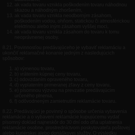
ak vada tovaru vznikla poškodením tovaru náhodnou
skazou a náhodným zhoršením,
ak vada tovaru vznikla neodborným zásahom,
poškodením vodou, ohňom, statickou či atmosférickou
elektrinou alebo iným zásahom vyššej moci,
ak vada tovaru vznikla zásahom do tovaru k tomu
neoprávnenej osoby.
8.21. Povinnosťou predávajúceho je vybaviť reklamáciu a
ukončiť reklamačné konanie jedným z nasledujúcich
spôsobov:
a) výmenou tovaru,
b) vrátením kúpnej ceny tovaru,
c) odovzdaním opraveného tovaru,
d) vyplatením primeranej zľavy z ceny tovaru,
e) písomnou výzvou na prevzatie predávajúcim
určeného plnenia,
f) odôvodneným zamietnutím reklamácie tovaru.
8.22. Predávajúci je povinný o spôsobe určenia vybavenia
reklamácie a o vybavení reklamácie kupujúcemu vydať
písomný doklad najneskôr do 30 dní odo dňa uplatnenia
reklamácie osobne, prostredníctvom poskytovateľa poštovej
alebo kuriérskej alebo donáškovej služby. O výsledku