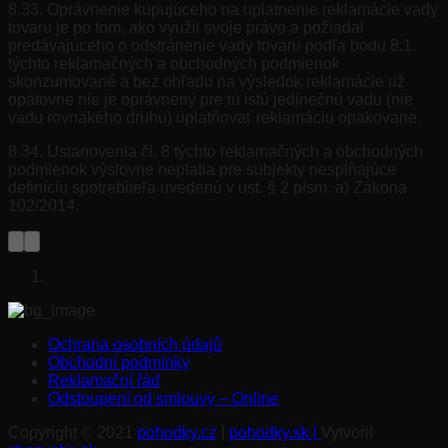
8.33. Oprávnenie kupujúceho na uplatnenie reklamácie vady
tovaru je po tom, ako využil svoje právo a požiadal
predávajúceho o odstránenie vady tovaru podľa bodu 8.1.
týchto reklamačných a obchodných podmienok
skonzumované a bez ohľadu na výsledok reklamácie už
opätovne nie je oprávnený pre tú istú jedinečnú vadu (nie
vadu rovnakého druhu) uplatňovať reklamáciu opakovane.
8.34. Ustanovenia čl. 8 týchto reklamačných a obchodných
podmienok výslovne neplatia pre subjekty nespĺňajúce
definíciu spotrebiteľa uvedenú v ust. § 2 písm. a) Zákona
102/2014.
Ochrana osobních údajů
Obchodní podmínky
Reklamační řád
Odstoupení od smlouvy – Online
Copyright © 2021
pohodky.cz
|
pohodky.sk |
Vytvoril