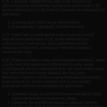
8.26. V prípade odstrániteľnej vady, bude reklamácia
vybavená podľa rozhodnutia kupujúceho podľa bodu 8.15.
týchto reklamačných a obchodných podmienok nasledujúcim
spôsobom:
a) predávajúci vadný tovar vymení alebo
b) predávajúci zabezpečí odstránenie vady
8.27. Pokiaľ ide o odstrániteľnú vadu a kupujúci neurčí
bezodkladne podľa bodu 8.15. týchto reklamačných
a obchodných podmienok, akým spôsobom má byť
reklamácia vybavená, predávajúci reklamáciu vybaví
odstránením vady.
8.28. Pokiaľ sa jedná o vadu, ktorú nemožno odstrániť, alebo
o jednu viac krát opakovanú odstrániteľnú vadu, alebo
o väčší počet rôznych odstrániteľných vád, ktoré bránia tomu,
aby mohol byť tovar riadne užívaný ako bez vady,
predávajúci vybaví v závislosti od rozhodnutia kupujúceho
podľa bodu 8.15. týchto reklamačných a obchodných
podmienok reklamáciu nasledujúcim spôsobom:
výmenou tovaru za iný funkčný tovar rovnakých alebo
lepších technických parametrov, alebo
v prípade, že nemôže predávajúci vykonať výmenu
tovaru za iný, vybaví reklamáciu vrátením kúpnej ceny