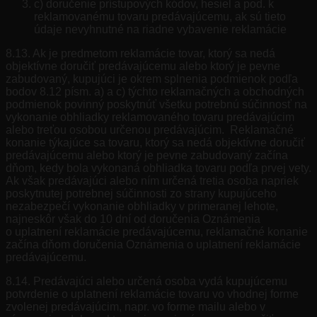
c) doručenie prístupových kódov, hesiel a pod. k
reklamovanému tovaru predávajúcemu, ak sú tieto
údaje nevyhnutné na riadne vybavenie reklamácie
8.13. Ak je predmetom reklamácie tovar, ktorý sa nedá
objektívne doručiť predávajúcemu alebo ktorý je pevne
zabudovaný, kupujúci je okrem splnenia podmienok podľa
bodov 8.12 písm. a) a c) týchto reklamačných a obchodných
podmienok povinný poskytnúť všetku potrebnú súčinnosť na
vykonanie obhliadky reklamovaného tovaru predávajúcim
alebo treťou osobou určenou predávajúcim. Reklamačné
konanie týkajúce sa tovaru, ktorý sa nedá objektívne doručiť
predávajúcemu alebo ktorý je pevne zabudovaný začína
dňom, kedy bola vykonaná obhliadka tovaru podľa prvej vety.
Ak však predávajúci alebo ním určená tretia osoba napriek
poskytnutej potrebnej súčinnosti zo strany kupujúceho
nezabezpečí vykonanie obhliadky v primeranej lehote,
najneskôr však do 10 dní od doručenia Oznámenia
o uplatnení reklamácie predávajúcemu, reklamačné konanie
začína dňom doručenia Oznámenia o uplatnení reklamácie
predávajúcemu.
8.14. Predávajúci alebo určená osoba vydá kupujúcemu
potvrdenie o uplatnení reklamácie tovaru vo vhodnej forme
zvolenej predávajúcim, napr. vo forme mailu alebo v