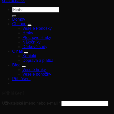
shazucha.sk
Hledat:
Domov
Obchod
Veselé Ponožky
Hrnky
Plechové Hrnky
Nákrčníky
Dárkové sady
O nás
Kontakt
Doprava a platba
Blog
Veselé hrnky
Veselé ponožky
Přihlášení
Přihlášení
Uživatelské jméno nebo e-mail
*
Heslo
*