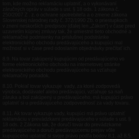
tom, kde možno reklamáciu uplatniť, a o vykonávaní
záručných opráv v súlade s ust. § 18 ods. 1 zákona č.
250/2007 Z . z. o ochrane spotrebiteľa a o zmene zákona
Slovenskej národnej rady č. 372/1990 Zb. o priestupkoch
v znení neskorších predpisov (ďalej len „Zákon“) v čase pred
uzavretím kúpnej zmluvy tak, že umiestnil tieto obchodné a
reklamačné podmienky na príslušnej podstránke
elektronického obchodu predávajúceho a kupujúci mal
možnosť si v čase pred odoslaním objednávky prečítať ich.
8.9. Na tovar zakúpený kupujúcim od predávajúceho vo
forme elektronického obchodu na internetovej stránke
elektronického obchodu predávajúceho sa vzťahuje
reklamačný poriadok.
8.10. Pokiaľ tovar vykazuje vady, za ktoré zodpovedá
výrobca, dodávateľ alebo predávajúci, vzťahuje sa naň
záruka a bol zakúpený u predávajúceho, má kupujúci právo
uplatniť si u predávajúceho zodpovednosť za vady tovaru.
8.11. Ak tovar vykazuje vady, kupujúci má právo uplatniť
reklamáciu v prevádzkarni predávajúceho v súlade s ust. §
18 ods. 2 Zákona tak, že doručí tovar do prevádzkarne
predávajúceho a doručí predávajúcemu prejav vôle
kupujúceho uplatniť si svoje právo podľa bodov 8.1. až 8.5.