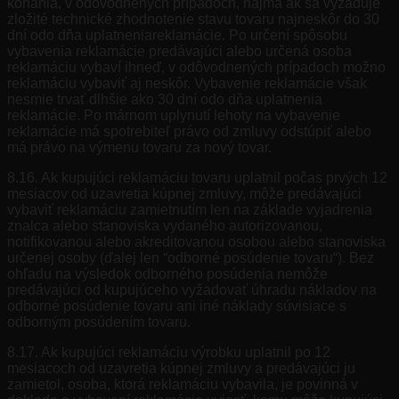
konania, v odôvodnených prípadoch, najmä ak sa vyžaduje
zložité technické zhodnotenie stavu tovaru najneskôr do 30
dní odo dňa uplatneniareklamácie. Po určení spôsobu
vybavenia reklamácie predávajúci alebo určená osoba
reklamáciu vybaví ihneď, v odôvodnených prípadoch možno
reklamáciu vybaviť aj neskôr. Vybavenie reklamácie však
nesmie trvať dlhšie ako 30 dní odo dňa uplatnenia
reklamácie. Po márnom uplynutí lehoty na vybavenie
reklamácie má spotrebiteľ právo od zmluvy odstúpiť alebo
má právo na výmenu tovaru za nový tovar.
8.16. Ak kupujúci reklamáciu tovaru uplatnil počas prvých 12
mesiacov od uzavretia kúpnej zmluvy, môže predávajúci
vybaviť reklamáciu zamietnutím len na základe vyjadrenia
znalca alebo stanoviska vydaného autorizovanou,
notifikovanou alebo akreditovanou osobou alebo stanoviska
určenej osoby (ďalej len “odborné posúdenie tovaru“). Bez
ohľadu na výsledok odborného posúdenia nemôže
predávajúci od kupujúceho vyžadovať úhradu nákladov na
odborné posúdenie tovaru ani iné náklady súvisiace s
odborným posúdením tovaru.
8.17. Ak kupujúci reklamáciu výrobku uplatnil po 12
mesiacoch od uzavretia kúpnej zmluvy a predávajúci ju
zamietol, osoba, ktorá reklamáciu vybavila, je povinná v