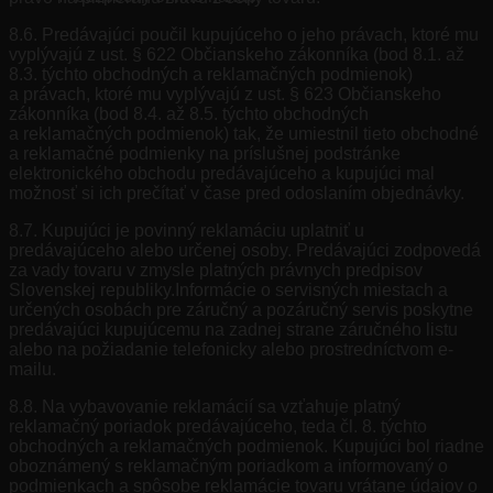
8.6. Predávajúci poučil kupujúceho o jeho právach, ktoré mu
vyplývajú z ust. § 622 Občianskeho zákonníka (bod 8.1. až
8.3. týchto obchodných a reklamačných podmienok)
a právach, ktoré mu vyplývajú z ust. § 623 Občianskeho
zákonníka (bod 8.4. až 8.5. týchto obchodných
a reklamačných podmienok) tak, že umiestnil tieto obchodné
a reklamačné podmienky na príslušnej podstránke
elektronického obchodu predávajúceho a kupujúci mal
možnosť si ich prečítať v čase pred odoslaním objednávky.
8.7. Kupujúci je povinný reklamáciu uplatniť u
predávajúceho alebo určenej osoby. Predávajúci zodpovedá
za vady tovaru v zmysle platných právnych predpisov
Slovenskej republiky.Informácie o servisných miestach a
určených osobách pre záručný a pozáručný servis poskytne
predávajúci kupujúcemu na zadnej strane záručného listu
alebo na požiadanie telefonicky alebo prostredníctvom e-
mailu.
8.8. Na vybavovanie reklamácií sa vzťahuje platný
reklamačný poriadok predávajúceho, teda čl. 8. týchto
obchodných a reklamačných podmienok. Kupujúci bol riadne
oboznámený s reklamačným poriadkom a informovaný o
podmienkach a spôsobe reklamácie tovaru vrátane údajov o