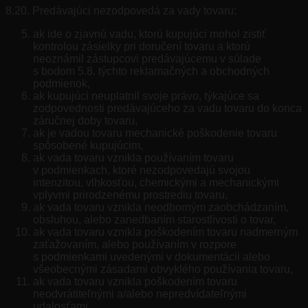
8.20. Predávajúci nezodpovedá za vady tovaru:
ak ide o zjavnú vadu, ktorú kupujúci mohol zistiť
kontrolou zásielky pri doručení tovaru a ktorú
neoznámil zástupcovi predávajúcemu v súlade
s bodom 5.8. týchto reklamačných a obchodných
podmienok,
ak kupujúci neuplatnil svoje právo, týkajúce sa
zodpovednosti predávajúceho za vadu tovaru do konca
záručnej doby tovaru,
ak je vadou tovaru mechanické poškodenie tovaru
spôsobené kupujúcim,
ak vada tovaru vznikla používaním tovaru
v podmienkach, ktoré nezodpovedajú svojou
intenzitou, vlhkosťou, chemickými a mechanickými
vplyvmi prirodzenému prostrediu tovaru,
ak vada tovaru vznikla neodborným zaobchádzaním,
obsluhou, alebo zanedbaním starostlivosti o tovar,
ak vada tovaru vznikla poškodením tovaru nadmerným
zaťažovaním, alebo používaním v rozpore
s podmienkami uvedenými v dokumentácii alebo
všeobecnými zásadami obvyklého používania tovaru,
ak vada tovaru vznikla poškodením tovaru
neodvrátiteľnými a/alebo nepredvídateľnými
udalosťami,