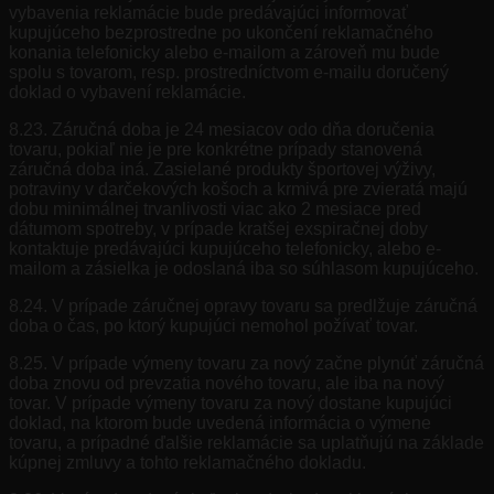
vybavenia reklamácie bude predávajúci informovať
kupujúceho bezprostredne po ukončení reklamačného
konania telefonicky alebo e-mailom a zároveň mu bude
spolu s tovarom, resp. prostredníctvom e-mailu doručený
doklad o vybavení reklamácie.
8.23. Záručná doba je 24 mesiacov odo dňa doručenia
tovaru, pokiaľ nie je pre konkrétne prípady stanovená
záručná doba iná. Zasielané produkty športovej výživy,
potraviny v darčekových košoch a krmivá pre zvieratá majú
dobu minimálnej trvanlivosti viac ako 2 mesiace pred
dátumom spotreby, v prípade kratšej exspiračnej doby
kontaktuje predávajúci kupujúceho telefonicky, alebo e-
mailom a zásielka je odoslaná iba so súhlasom kupujúceho.
8.24. V prípade záručnej opravy tovaru sa predlžuje záručná
doba o čas, po ktorý kupujúci nemohol požívať tovar.
8.25. V prípade výmeny tovaru za nový začne plynúť záručná
doba znovu od prevzatia nového tovaru, ale iba na nový
tovar. V prípade výmeny tovaru za nový dostane kupujúci
doklad, na ktorom bude uvedená informácia o výmene
tovaru, a prípadné ďalšie reklamácie sa uplatňujú na základe
kúpnej zmluvy a tohto reklamačného dokladu.