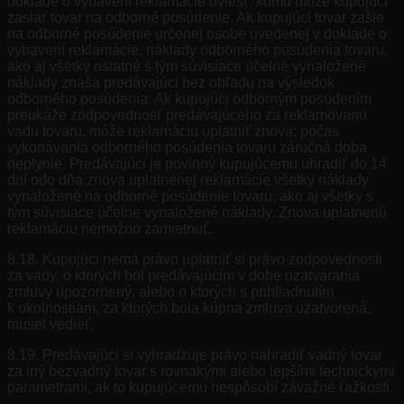
doklade o vybavení reklamácie uviesť, komu môže kupujúci
zaslať tovar na odborné posúdenie. Ak kupujúci tovar zašle
na odborné posúdenie určenej osobe uvedenej v doklade o
vybavení reklamácie, náklady odborného posúdenia tovaru,
ako aj všetky ostatné s tým súvisiace účelne vynaložené
náklady znáša predávajúci bez ohľadu na výsledok
odborného posúdenia. Ak kupujúci odborným posúdením
preukáže zodpovednosť predávajúceho za reklamovanú
vadu tovaru, môže reklamáciu uplatniť znova; počas
vykonávania odborného posúdenia tovaru záručná doba
neplynie. Predávajúci je povinný kupujúcemu uhradiť do 14
dní odo dňa znova uplatnenej reklamácie všetky náklady
vynaložené na odborné posúdenie tovaru, ako aj všetky s
tým súvisiace účelne vynaložené náklady. Znova uplatnenú
reklamáciu nemožno zamietnuť.
8.18. Kupujúci nemá právo uplatniť si právo zodpovednosti
za vady, o ktorých bol predávajúcim v dobe uzatvárania
zmluvy upozornený, alebo o ktorých s prihliadnutím
k okolnostiam, za ktorých bola kúpna zmluva uzatvorená,
musel vedieť.
8.19. Predávajúci si vyhradzuje právo nahradiť vadný tovar
za iný bezvadný tovar s rovnakými alebo lepšími technickými
parametrami, ak to kupujúcemu nespôsobí závažné ťažkosti.