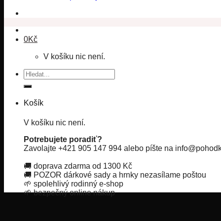
0
Kč
V košíku nic není.
Hledat:
Košík
V košíku nic není.
Potrebujete poradiť?
Zavolajte +421 905 147 994 alebo píšte na info@pohodk
🚚 doprava zdarma od 1300 Kč
🚚 POZOR dárkové sady a hrnky nezasílame poštou
🌱 spolehlivý rodinný e-shop
🌱 bezpečný online nákup