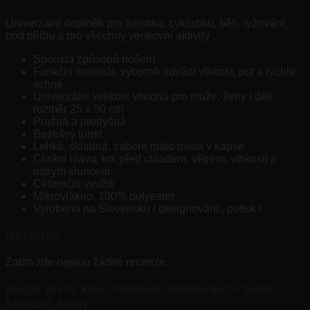
Univerzální doplněk pro turistiku, cyklistiku, běh, lyžování,
pod přilbu a pro všechny venkovní aktivity .
Spousta způsobů nošení
Funkční materiál, výborně odvádí vlhkost, pot a rychle
schne
Univerzální velikost vhodná pro muže, ženy i děti,
rozměr 25 x 50 cm
Pružná a prodyšná
Bezešvý tunel
Lehká, skladná, zabere málo místa v kapse
Chrání hlavu, krk před chladem, větrem, vlhkostí a
ostrým sluncem
Celoroční využití
Mikrovlákno, 100% polyester
Vyrobeno na Slovensku / designování , potisk /
Recenze
Zatím zde nejsou žádné recenze.
Buďte první, kdo ohodnotí „Multifunkční šátek –
Maskáč černý“