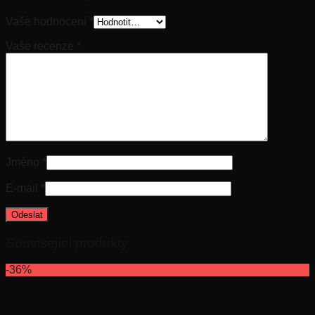
Vaše hodnocení
*
Vaše recenze
*
Jméno
*
E-mail
*
Související produkty
-36%