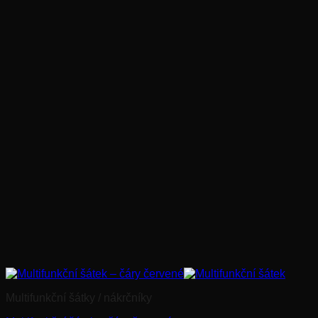
Multifunkční šátky / nákrčníky