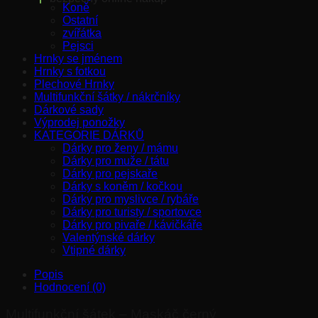
Koně
Ostatní
zvířátka
Pejsci
Hrnky se jménem
Hrnky s fotkou
Plechové Hrnky
Multifunkční šátky / nákrčníky
Dárkové sady
Výprodej ponožky
KATEGORIE DÁRKŮ
Dárky pro ženy / mámu
Dárky pro muže / tátu
Dárky pro pejskaře
Dárky s koněm / kočkou
Dárky pro myslivce / rybáře
Dárky pro turisty / sportovce
Dárky pro pivaře / kávičkáře
Valentýnské dárky
Vtipné dárky
Popis
Hodnocení (0)
Multifunkční šátek – Maskáč černý