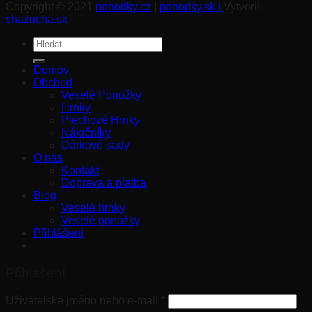
Copyright © 2021
pohodky.cz
|
pohodky.sk |
Vytvoril
shazucha.sk
Hledat:
Domov
Obchod
Veselé Ponožky
Hrnky
Plechové Hrnky
Nákrčníky
Dárkové sady
O nás
Kontakt
Doprava a platba
Blog
Veselé hrnky
Veselé ponožky
Přihlášení
Přihlášení
Uživatelské jméno nebo e-mail
*