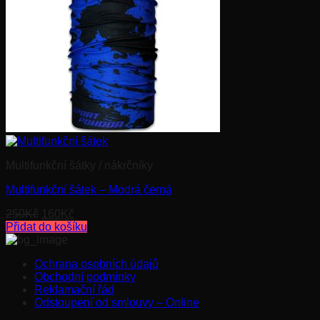
Multifunkční šátky / nákrčníky
Multifunkční šátek – Modrá černá
Původní
Aktuální
250
Kč
160
Kč
cena
cena
Přidat do košíku
byla:
je:
250Kč.
160Kč.
Ochrana osobních údajů
Obchodní podmínky
Reklamační řád
Odstoupení od smlouvy – Online