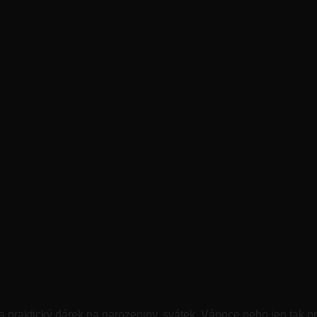
 praktický dárek na narozeniny, svátek, Vánoce nebo jen tak pr