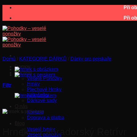
Skip
Při o
to
Při o
content
Domů
/
KATEGORIE DÁRKŮ
/
Dárky pro pejskaře
Domov
Obchod
Veselé Ponožky
Hrnky
Filtr
Plechové Hrnky
Nákrčníky
Dárkové sady
O nás
Kontakt
Doprava a platba
Blog
Hrnek – Labradorský Retrívr
Veselé hrnky
Veselé ponožky