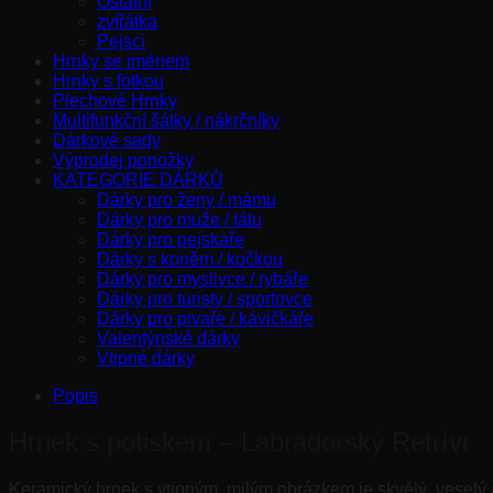
Ostatní
zvířátka
Pejsci
Hrnky se jménem
Hrnky s fotkou
Plechové Hrnky
Multifunkční šátky / nákrčníky
Dárkové sady
Výprodej ponožky
KATEGORIE DÁRKŮ
Dárky pro ženy / mámu
Dárky pro muže / tátu
Dárky pro pejskaře
Dárky s koněm / kočkou
Dárky pro myslivce / rybáře
Dárky pro turisty / sportovce
Dárky pro pivaře / kávičkáře
Valentýnské dárky
Vtipné dárky
Popis
Hrnek s potiskem – Labradorský Retrívr
Keramický hrnek s vtipným, milým obrázkem je skvělý, veselý a