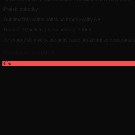
-Potisk: pohodky
-Sublimační kvalitní potisk na hrnek kvality A +
-Rozměr: 9,5x 8cm, objem hrnku je 300ml
-Je vhodný do myčky, ale příliš časté používání se nedoporuču
Související produkty
-8%