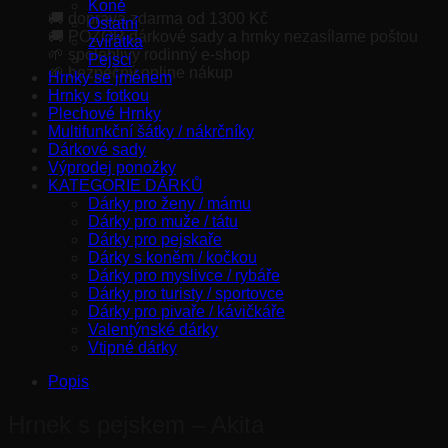
Koně
🚚 doprava zdarma od 1300 Kč
Ostatní
🚚 POZOR dárkové sady a hrnky nezasílame poštou
zvířátka
🌱 spolehlivý rodinný e-shop
Pejsci
🌱 bezpečný online nákup
Hrnky se jménem
Hrnky s fotkou
Plechové Hrnky
Multifunkční šátky / nákrčníky
Dárkové sady
Výprodej ponožky
KATEGORIE DÁRKŮ
Dárky pro ženy / mámu
Dárky pro muže / tátu
Dárky pro pejskaře
Dárky s koněm / kočkou
Dárky pro myslivce / rybáře
Dárky pro turisty / sportovce
Dárky pro pivaře / kávičkáře
Valentýnské dárky
Vtipné dárky
Popis
Hrnek s pejskem – Akita