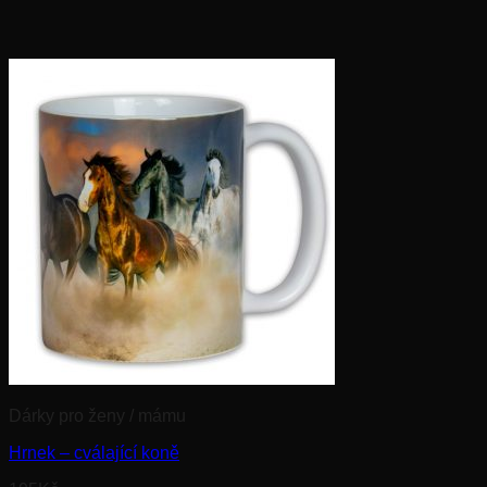
Dárky pro ženy / mámu
Hrnek – cválající koně