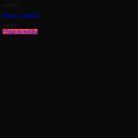
zvířátka
Hrnek – Surikaty
195
Kč
Přidat do košíku