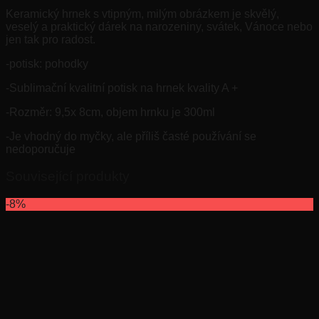
Keramický hrnek s vtipným, milým obrázkem je skvělý,
veselý a praktický dárek na narozeniny, svátek, Vánoce nebo
jen tak pro radost.
-potisk: pohodky
-Sublimační kvalitní potisk na hrnek kvality A +
-Rozměr: 9,5x 8cm, objem hrnku je 300ml
-Je vhodný do myčky, ale příliš časté používání se
nedoporučuje
Související produkty
-8%