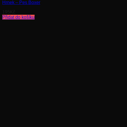
Hrnek – Pes Boxer
195
Kč
Přidat do košíku