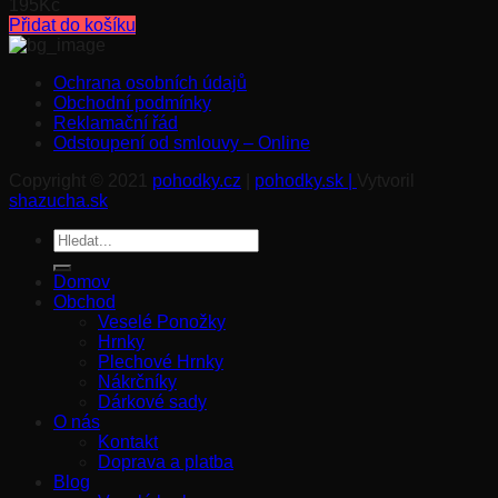
195
Kč
Přidat do košíku
Ochrana osobních údajů
Obchodní podmínky
Reklamační řád
Odstoupení od smlouvy – Online
Copyright © 2021
pohodky.cz
|
pohodky.sk |
Vytvoril
shazucha.sk
Hledat:
Domov
Obchod
Veselé Ponožky
Hrnky
Plechové Hrnky
Nákrčníky
Dárkové sady
O nás
Kontakt
Doprava a platba
Blog