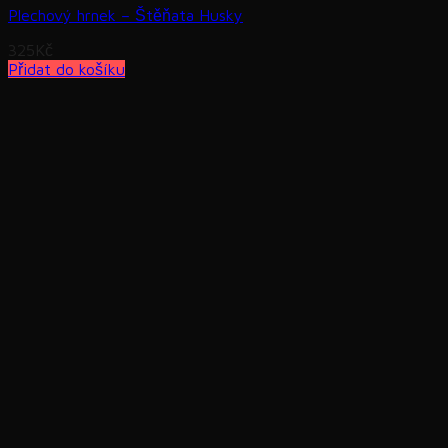
Plechový hrnek – Štěňata Husky
325
Kč
Přidat do košíku