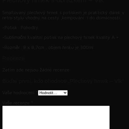
Smaltovaný plechový hrnek s potiskem je praktický dárek v
retro stylu vhodný na cesty ,kempování i do domácnosti .
-Potisk: Pohodky
-Sublimační kvalitní potisk na plechový hrnek kvality A +
-Rozměr: 8 x 8,7cm , objem hrnku je 300ml
Recenze
Zatím zde nejsou žádné recenze.
Buďte první, kdo ohodnotí „Plechový hrnek – Vlk“
Vaše hodnocení
*
Vaše recenze
*