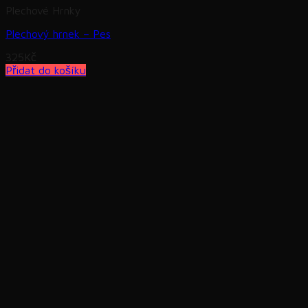
Plechové Hrnky
Plechový hrnek – Pes
325
Kč
Přidat do košíku