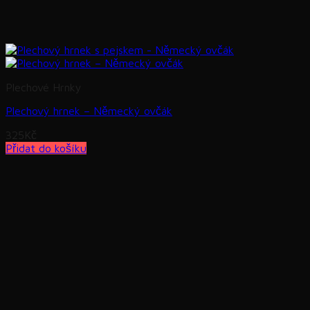
Plechové Hrnky
Plechový hrnek – Německý ovčák
325
Kč
Přidat do košíku