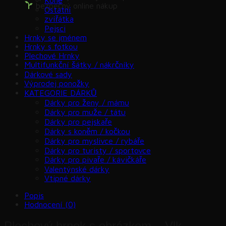
bezpečný online nákup
Ostatní
zvířátka
Pejsci
Hrnky se jménem
Hrnky s fotkou
Plechové Hrnky
Multifunkční šátky / nákrčníky
Dárkové sady
Výprodej ponožky
KATEGORIE DÁRKŮ
Dárky pro ženy / mámu
Dárky pro muže / tátu
Dárky pro pejskaře
Dárky s koněm / kočkou
Dárky pro myslivce / rybáře
Dárky pro turisty / sportovce
Dárky pro pivaře / kávičkáře
Valentýnské dárky
Vtipné dárky
Popis
Hodnocení (0)
Plechový hrnek s obrázkem – Vlk