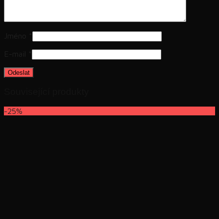
Jméno
*
E-mail
*
Související produkty
-25%