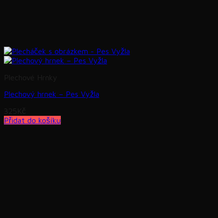
Plechové Hrnky
Plechový hrnek – Pes Vyžla
325
Kč
Přidat do košíku