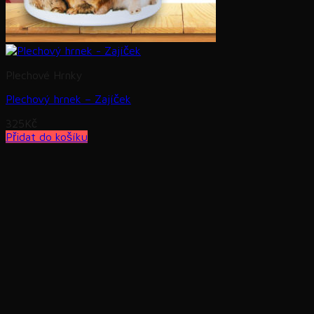
Plechové Hrnky
Plechový hrnek – Zajíček
325
Kč
Přidat do košíku