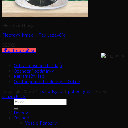
Plechové Hrnky
Plechový hrnek – Pes Jezevčík
325
Kč
Přidat do košíku
Ochrana osobních údajů
Obchodní podmínky
Reklamační řád
Odstoupení od smlouvy – Online
Copyright © 2021
pohodky.cz
|
pohodky.sk |
Vytvoril
shazucha.sk
Hledat:
Domov
Obchod
Veselé Ponožky