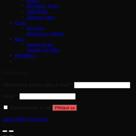
Hrnky
Plechové Hrnky
Nákrčníky
Dárkové sady
O nás
Kontakt
Doprava a platba
Blog
Veselé hrnky
Veselé ponožky
Přihlášení
Přihlášení
Uživatelské jméno nebo e-mail
*
Heslo
*
Zapamatujte si mě
Přihlásit se
Zapomněli jste heslo?