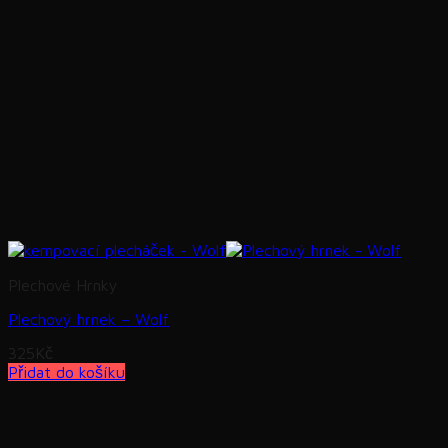
Plechové Hrnky
Plechový hrnek – Wolf
325
Kč
Přidat do košíku