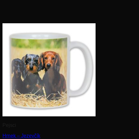
Pejsci
Hrnek – Jezevčík