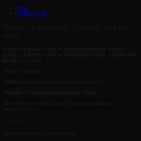
Popis
Hodnocení (0)
Hrnek – Lenochod , pomalý čas na
relax
Keramický hrnek s vtipným, milým obrázkem je skvělý,
veselý a praktický dárek na narozeniny, svátek, Vánoce nebo
jen tak pro radost.
-Potisk: Pohodky
-Sublimační kvalitní potisk na hrnek kvality A +
-Rozměr: 9,5x 8cm, objem hrnku je 300ml
-Je vhodný do myčky, ale příliš časté používání se
nedoporučuje
Recenze
Zatím zde nejsou žádné recenze.