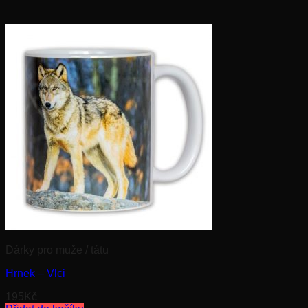
Dárky pro muže / tátu
Hrnek – Vlci
195
Kč