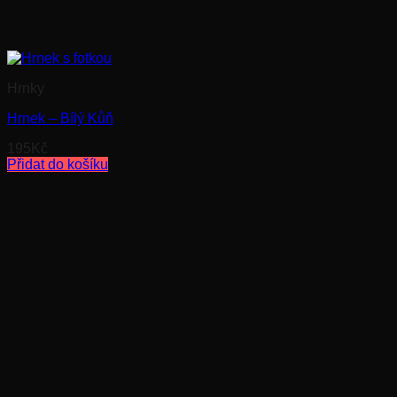
Hrnky
Hrnek – Bílý Kůň
195
Kč
Přidat do košíku