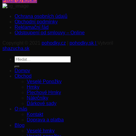
Přidat do košíku
Ochrana osobních údajů
Obchodní podmínky
Reklamační řád
Odstoupení od smlouvy – Online
Copyright © 2021
pohodky.cz
|
pohodky.sk |
Vytvoril
shazucha.sk
Hledat:
Domov
Obchod
Veselé Ponožky
Hrnky
Plechové Hrnky
Nákrčníky
Dárkové sady
O nás
Kontakt
Doprava a platba
Blog
Veselé hrnky