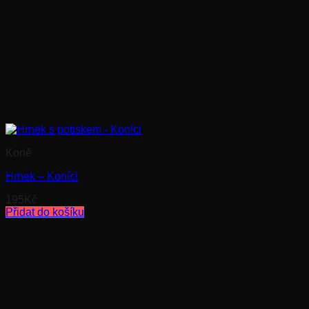
Koně
Hrnek – Koníci
195
Kč
Přidat do košíku