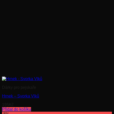
Dárky pro pejskaře
Hrnek – Svorka Vlků
195
Kč
Přidat do košíku
-8%