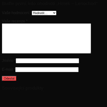
Buďte první, kdo ohodnotí „Hrnek – Lenochod“
Vaše hodnocení
*
Vaše recenze
*
Jméno
*
E-mail
*
Související produkty