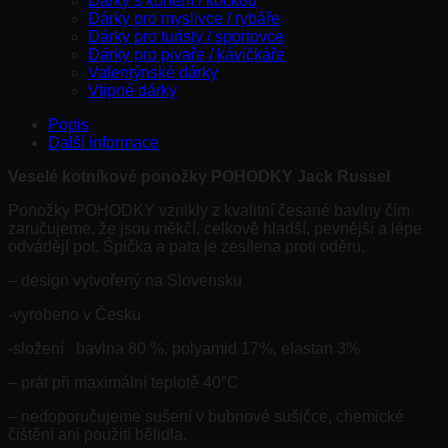
Dárky s koněm / kočkou
Dárky pro myslivce / rybáře
Dárky pro turisty / sportovce
Dárky pro pivaře / kávičkáře
Valentýnské dárky
Vtipné dárky
Popis
Další informace
Veselé kotníkové ponožky POHODKY Jack Russel
Ponožky POHODKY vznikly z kvalitní česané bavlny čím
zaručujeme, že jsou měkčí, celkově hladší, pevnější a lépe
odvádějí pot. Špička a pata je zesílena proti oděru.
– design vytvořený na Slovensku
-vyrobeno v Česku
-složení bavlna 80 %, polyamid 17%, elastan 3%
– prát při maximální teplotě 40°C
– nedoporučujeme sušení v bubnové sušičce, chemické
čištění ani použití bělidla.