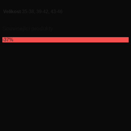
Velikost
35-38, 39-42, 43-46
Související produkty
-37%