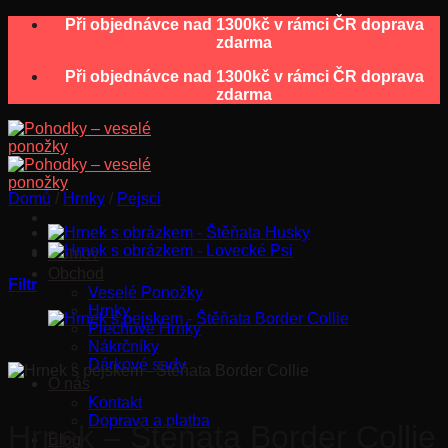
Skip
Při objednávce nad 1300kč v rámci ČR doprava
to
zdarma
content
Při objednávce nad 1300kč v rámci ČR doprava
zdarma
Domů
/
Hrnky
/
Pejsci
Domov
Obchod
Filtr
Veselé Ponožky
Hrnky
Plechové Hrnky
Nákrčníky
Dárkové sady
O nás
Kontakt
Doprava a platba
Hrnek – Štěňata Border Collie
Blog