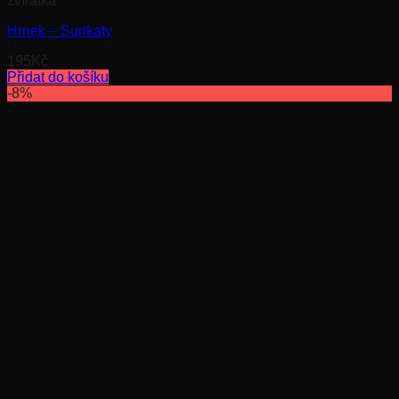
zvířátka
Hrnek – Surikaty
195
Kč
Přidat do košíku
-8%