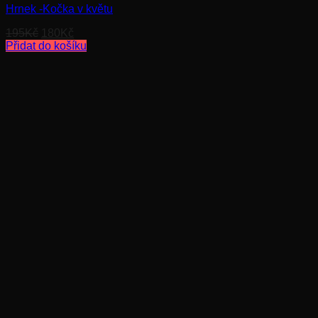
Hrnek -Kočka v květu
Původní
Aktuální
195
Kč
180
Kč
cena
cena
Přidat do košíku
byla:
je:
195Kč.
180Kč.