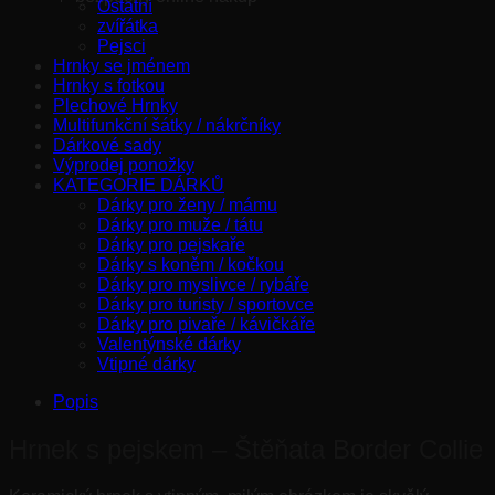
Ostatní
zvířátka
Pejsci
Hrnky se jménem
Hrnky s fotkou
Plechové Hrnky
Multifunkční šátky / nákrčníky
Dárkové sady
Výprodej ponožky
KATEGORIE DÁRKŮ
Dárky pro ženy / mámu
Dárky pro muže / tátu
Dárky pro pejskaře
Dárky s koněm / kočkou
Dárky pro myslivce / rybáře
Dárky pro turisty / sportovce
Dárky pro pivaře / kávičkáře
Valentýnské dárky
Vtipné dárky
Popis
Hrnek s pejskem – Štěňata Border Collie