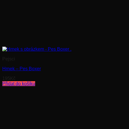
Pejsci
Hrnek – Pes Boxer
195
Kč
Přidat do košíku