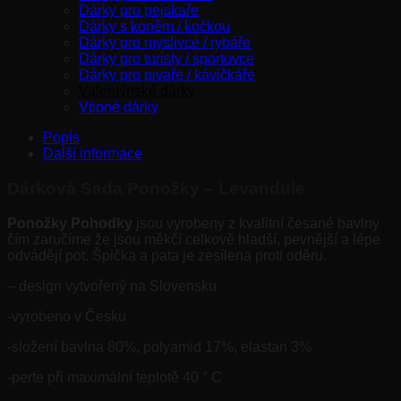
Dárky pro pejskaře
Dárky s koněm / kočkou
Dárky pro myslivce / rybáře
Dárky pro turisty / sportovce
Dárky pro pivaře / kávičkáře
Valentýnské dárky
Vtipné dárky
Popis
Další informace
Dárková Sada Ponožky –
Levandule
Ponožky Pohodky
jsou vyrobeny z kvalitní česané bavlny
čím zaručíme že jsou měkčí celkově hladší, pevnější a lépe
odvádějí pot. Špička a pata je zesílena proti oděru.
– design vytvořený na Slovensku
-vyrobeno v Česku
-složení bavlna 80%, polyamid 17%, elastan 3%
-perte při maximální teplotě 40 ° C