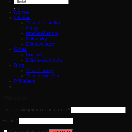
Hledat:
produktu
Domov
Obchod
Veselé Ponožky
Hrnky
Plechové Hrnky
Nákrčníky
Dárkové sady
O nás
Kontakt
Doprava a platba
Blog
Veselé hrnky
Veselé ponožky
Přihlášení
Přihlášení
Uživatelské jméno nebo e-mail
*
Heslo
*
Zapamatujte si mě