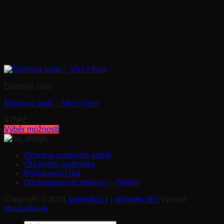
Dárkové sady
Dárková sada – Vlci v lese
475
Kč
Výběr možností
Tento
produkt
Ochrana osobních údajů
má
Obchodní podmínky
více
Reklamační řád
variant.
Odstoupení od smlouvy – Online
Možnosti
lze
Copyright © 2021
pohodky.cz
|
pohodky.sk |
Vytvoril
vybrat
shazucha.sk
na
stránce