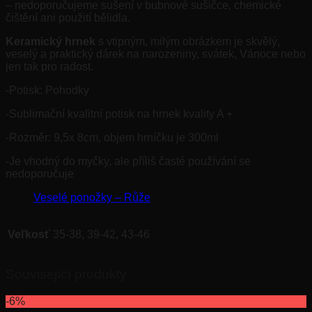
– nedoporučujeme sušení v bubnové sušičce, chemické
čištění ani použití bělidla.
Keramický hrnek
s vtipným, milým obrázkem je skvělý,
veselý a praktický dárek na narozeniny, svátek, Vánoce nebo
jen tak pro radost.
-Potisk: Pohodky
-Sublimační kvalitní potisk na hrnek kvality A +
-Rozměr: 9,5x 8cm, objem hrníčku je 300ml
-Je vhodný do myčky, ale příliš časté používání se
nedoporučuje
Veselé ponožky – Růže
Veľkosť
35-38, 39-42, 43-46
Související produkty
-6%